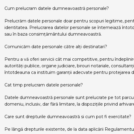
Cum prelucram datele dumneavoastră personale?
Prelucrăm datele personale doar pentru scopuri legitime, pentru
identitatea. Prelucrarea datelor personale se întemeiază întot
sau în baza consimțământului dumneavoastră.
Comunicăm date personale către alți destinatari?
Pentru a vă oferi servicii cât mai competitive, pentru îndeplin
autorități publice, organe judiciare, birouri notariale, consultan
întotdeauna ca instituim garanții adecvate pentru protejarea 
Cat timp prelucram datele personale?
Datele dumneavoastră personale sunt prelucrate pe tot parcursul
domeniu, inclusiv, dar fără limitare, la dispozițiile privind arhivar
Care sunt drepturile dumneavoastră si cum pot fi exercitate?
Pe lângă drepturile existente, de la data aplicării Regulamentul