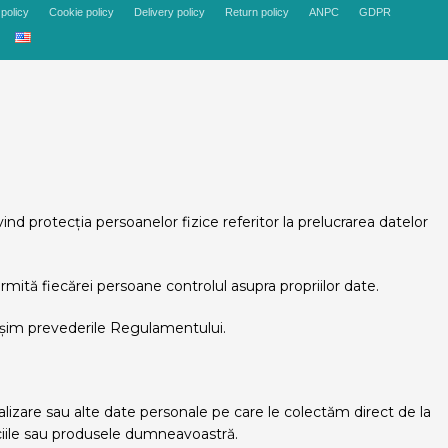
policy
Cookie policy
Delivery policy
Return policy
ANPC
GDPR
protecția persoanelor fizice referitor la prelucrarea datelor
mită fiecărei persoane controlul asupra propriilor date.
șim prevederile Regulamentului.
alizare sau alte date personale pe care le colectăm direct de la
viciile sau produsele dumneavoastră.