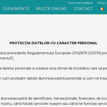
Terms and conditions
Privacy 
EVENIMENTE
BILETE ONLINE
CONTACT
PROTECȚIA DATELOR CU CARACTER PERSONAL
că prevederile Regulamentului European 2016/679 (GDPR) privind 
mentul").
a datelor personale si crearea unui climat de încredere care să per
ăm cum protejam datele dumneavoastră personale și cum ne însu
 dumneavoastră de identificare, tranzacționale, financiare, de loc
nostru, când folosiți serviciile noastre sau când ne furnizați ser