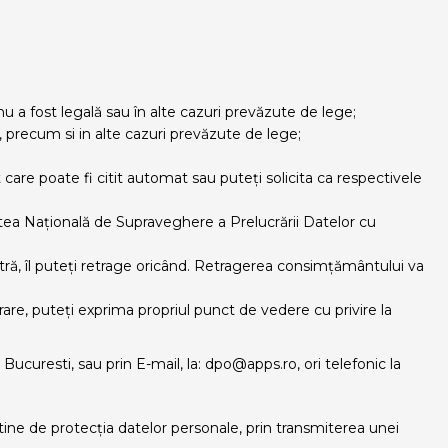
 nu a fost legală sau în alte cazuri prevăzute de lege;
or, precum si in alte cazuri prevăzute de lege;
t care poate fi citit automat sau puteți solicita ca respectivele
tea Națională de Supraveghere a Prelucrării Datelor cu
ă, îl puteți retrage oricând. Retragerea consimțământului va
are, puteți exprima propriul punct de vedere cu privire la
n Bucuresti, sau prin E-mail, la: dpo@apps.ro, ori telefonic la
tine de protecția datelor personale, prin transmiterea unei