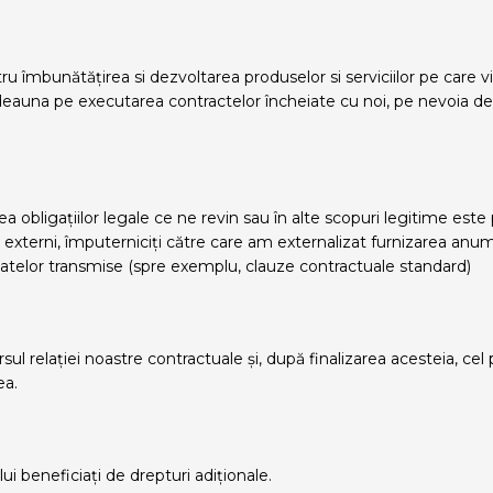
 îmbunătățirea si dezvoltarea produselor si serviciilor pe care vi
deauna pe executarea contractelor încheiate cu noi, pe nevoia de a
irea obligațiilor legale ce ne revin sau în alte scopuri legitime e
ți externi, împuterniciți către care am externalizat furnizarea anumi
datelor transmise (spre exemplu, clauze contractuale standard)
 relației noastre contractuale și, după finalizarea acesteia, cel 
ea.
ui beneficiați de drepturi adiționale.