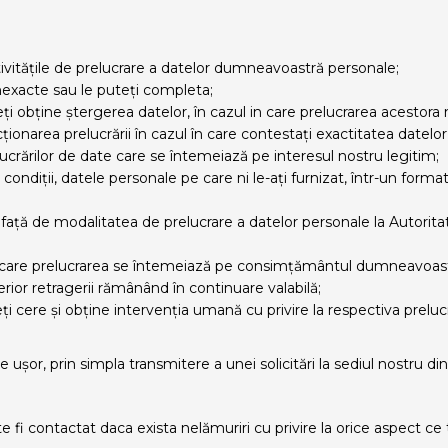
ctivitățile de prelucrare a datelor dumneavoastră personale;
inexacte sau le puteți completa;
teți obține ștergerea datelor, în cazul in care prelucrarea acestora
tricționarea prelucrării în cazul în care contestați exactitatea datel
lucrărilor de date care se întemeiază pe interesul nostru legitim;
 condiții, datele personale pe care ni le-ați furnizat, într-un forma
ață de modalitatea de prelucrare a datelor personale la Autorita
n care prelucrarea se întemeiază pe consimțământul dumneavoastr
rior retragerii rămânând în continuare valabilă;
 cere și obține intervenția umană cu privire la respectiva prelucr
e ușor, prin simpla transmitere a unei solicitări la sediul nostru di
 fi contactat daca exista nelămuriri cu privire la orice aspect ce 