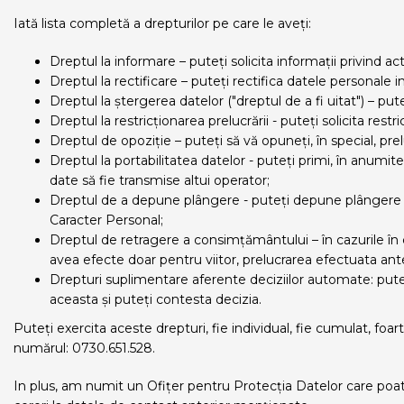
Iată lista completă a drepturilor pe care le aveți:
Dreptul la informare – puteți solicita informații privind a
Dreptul la rectificare – puteți rectifica datele personale 
Dreptul la ștergerea datelor ("dreptul de a fi uitat") – pu
Dreptul la restricționarea prelucrării - puteți solicita res
Dreptul de opoziție – puteți să vă opuneți, în special, pre
Dreptul la portabilitatea datelor - puteți primi, în anumite
date să fie transmise altui operator;
Dreptul de a depune plângere - puteți depune plângere f
Caracter Personal;
Dreptul de retragere a consimțământului – în cazurile î
avea efecte doar pentru viitor, prelucrarea efectuata ante
Drepturi suplimentare aferente deciziilor automate: puteți
aceasta și puteți contesta decizia.
Puteți exercita aceste drepturi, fie individual, fie cumulat, foart
numărul: 0730.651.528.
In plus, am numit un Ofițer pentru Protecția Datelor care poate